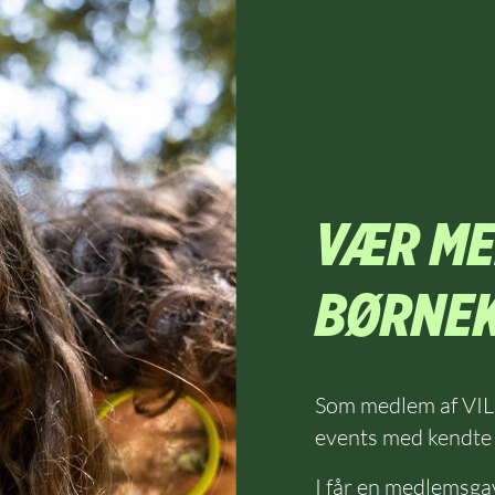
VÆR ME
BØRNE
Som medlem af VILD 
events med kendte 
I får en medlemsga