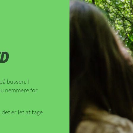
ED
på bussen. I
dnu nemmere for
 det er let at tage