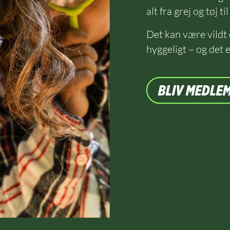
alt fra grej og tøj t
Det kan være vildt o
hyggeligt – og det er
BLIV MEDLE