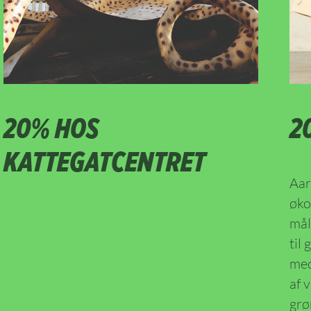
20% HOS
2
KATTEGATCENTRET
Aar
øko
mål
til
med
af 
grø